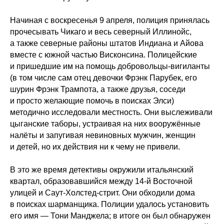
Начиная с воскресенья 9 апреля, полиция принялась
прочесывать Чикаго и весь северный Иллинойс,
а также северные районы штатов Индиана и Айова
вместе с южной частью Висконсина. Полицейские
и пришедшие им на помощь добровольцы-вигиланты
(в том числе сам отец девочки Фрэнк Парубек, его
шурин Фрэнк Трампота, а также друзья, соседи
и просто желающие помочь в поисках Элси)
методично исследовали местность. Они выслеживали
цыганские таборы, устраивая на них вооружённые
налёты и запугивая невиновных мужчин, женщин
и детей, но их действия ни к чему не привели.
В это же время детективы окружили итальянский
квартал, образовавшийся между 14-й Восточной
улицей и Саут-Холстед-стрит. Они обходили дома
в поисках шарманщика. Полиции удалось установить
его имя — Тони Манджела; в итоге он был обнаружен