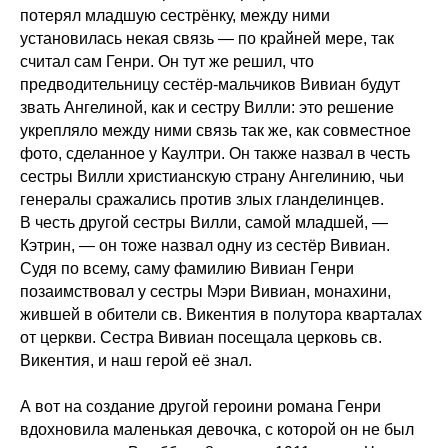
потерял младшую сестрёнку, между ними
установилась некая связь — по крайней мере, так
считал сам Генри. Он тут же решил, что
предводительницу сестёр-мальчиков Вивиан будут
звать Ангелиной, как и сестру Вилли: это решение
укрепляло между ними связь так же, как совместное
фото, сделанное у Каултри. Он также назвал в честь
сестры Вилли христианскую страну Ангелинию, чьи
генералы сражались против злых гланделинцев.
В честь другой сестры Вилли, самой младшей, —
Кэтрин, — он тоже назвал одну из сестёр Вивиан.
Судя по всему, саму фамилию Вивиан Генри
позаимствовал у сестры Мэри Вивиан, монахини,
жившей в обители св. Викентия в полутора кварталах
от церкви. Сестра Вивиан посещала церковь св.
Викентия, и наш герой её знал.
А вот на создание другой героини романа Генри
вдохновила маленькая девочка, с которой он не был