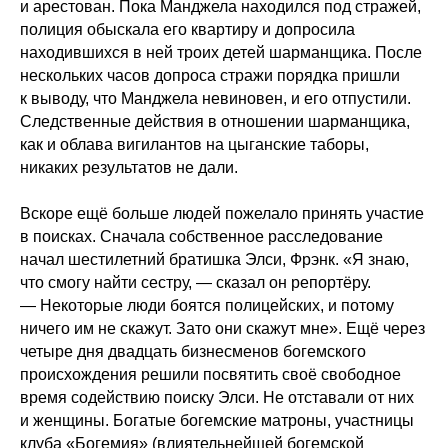
и арестован. Пока Манджела находился под стражей,
полиция обыскала его квартиру и допросила
находившихся в ней троих детей шарманщика. После
нескольких часов допроса стражи порядка пришли
к выводу, что Манджела невиновен, и его отпустили.
Следственные действия в отношении шарманщика,
как и облава вигилантов на цыганские таборы,
никаких результатов не дали.
Вскоре ещё больше людей пожелало принять участие
в поисках. Сначала собственное расследование
начал шестилетний братишка Элси, Фрэнк. «Я знаю,
что смогу найти сестру, — сказал он репортёру.
— Некоторые люди боятся полицейских, и потому
ничего им не скажут. Зато они скажут мне». Ещё через
четыре дня двадцать бизнесменов богемского
происхождения решили посвятить своё свободное
время содействию поиску Элси. Не отставали от них
и женщины. Богатые богемские матроны, участницы
клуба «Богемия» (влиятельнейшей богемской