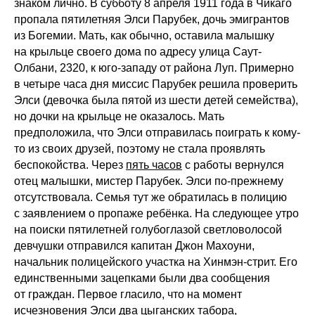
знаком лично. В субботу 8 апреля 1911 года в Чикаго
пропала пятилетняя Элси Парубек, дочь эмигрантов
из Богемии. Мать, как обычно, оставила малышку
на крыльце своего дома по адресу улица Саут-
Олбани, 2320, к юго-западу от района Луп. Примерно
в четыре часа дня миссис Парубек решила проверить
Элси (девочка была
пятой из шести детей семейства),
но дочки на крыльце не оказалось. Мать
предположила, что Элси отправилась поиграть к кому-
то из своих друзей, поэтому не стала проявлять
беспокойства. Через
пять часов
с работы вернулся
отец малышки, мистер Парубек. Элси по-прежнему
отсутствовала. Семья тут же обратилась в полицию
с заявлением о пропаже ребёнка. На следующее утро
на поиски пятилетней голубоглазой светловолосой
девчушки отправился капитан Джон Махоуни,
начальник полицейского участка на Хинмэн-стрит. Его
единствен
ными зацепками были два сообщения
от граждан. Первое гласило, что на момент
исчезновения Элси два цыганских табора,