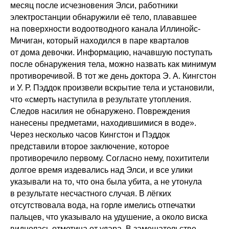
месяц после исчезновения Элси, работники
электростанции обнаружили её тело, плававшее
на поверхности водоотводного канала Иллинойс-
Мичиган, который находился в паре кварталов
от дома девочки. Информацию, начавшую поступать
после обнаружения тела, можно назвать как минимум
противоречивой. В тот же день доктора Э. А. Кингстон
и У. Р. Пэддок произвели вскрытие тела и установили,
что «смерть наступила в результате утопления.
Следов насилия не обнаружено. Повреждения
нанесены предметами, находившимися в воде».
Через несколько часов Кингстон и Пэддок
представили второе заключение, которое
противоречило первому. Согласно нему, похитители
долгое время издевались над Элси, и все улики
указывали на то, что она была убита, а не утонула
в результате несчастного случая. В лёгких
отсутствовала вода, на горле имелись отпечатки
пальцев, что указывало на удушение, а около виска
виднелась отметина от удара. В замешательстве