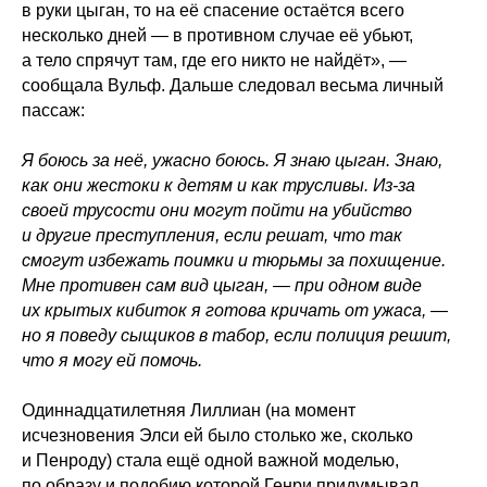
в руки цыган, то на её спасение остаётся всего
несколько дней — в противном случае её убьют,
а тело спрячут там, где его никто не найдёт», —
сообщала Вульф. Дальше следовал весьма личный
пассаж:
Я боюсь за неё, ужасно боюсь. Я знаю цыган. Знаю,
как они жестоки к детям и как трусливы. Из-за
своей трусости они могут пойти на убийство
и другие преступления, если решат, что так
смогут избежать поимки и тюрьмы за похищение.
Мне противен сам вид цыган, — при одном виде
их крытых кибиток я готова кричать от ужаса, —
но я поведу сыщиков в табор, если полиция решит,
что я могу ей помочь.
Одиннадцатилетняя Лиллиан (на момент
исчезновения Элси ей было столько же, сколько
и Пенроду) стала ещё одной важной моделью,
по образу и подобию которой Генри придумывал