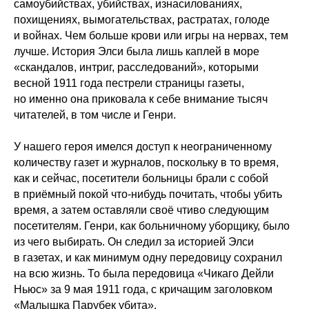
самоубийствах, убийствах, изнасилованиях,
похищениях, вымогательствах, растратах, голоде
и войнах. Чем больше крови или игры на нервах, тем
лучше. История Элси была лишь каплей в море
«скандалов, интриг, расследований», которыми
весной 1911 года пестрели страницы газеты,
но именно она приковала к себе внимание тысяч
читателей, в том числе и Генри.
У нашего героя имелся доступ к неограниченному
количеству газет и журналов, поскольку в то время,
как и сейчас, посетители больницы брали с собой
в приёмный покой что-нибудь почитать, чтобы убить
время, а затем оставляли своё чтиво следующим
посетителям. Генри, как больничному уборщику, было
из чего выбирать. Он следил за историей Элси
в газетах, и как минимум одну передовицу сохранил
на всю жизнь. То была передовица «Чикаго Дейли
Ньюс» за 9 мая 1911 года, с кричащим заголовком
«Малышка Парубек убита».