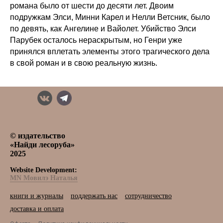
романа было от шести до десяти лет. Двоим
подружкам Элси, Минни Карел и Нелли Ветсник, было
по девять, как Ангелине и Вайолет. Убийство Элси
Парубек осталось нераскрытым, но Генри уже
принялся вплетать элементы этого трагического дела
в свой роман и в свою реальную жизнь.
© издательство
«Найди лесоруба»
2025
Website Development:
MN Мовилэ Наталья
книги и журналы
поддержать нас
сотрудничество
доставка и оплата