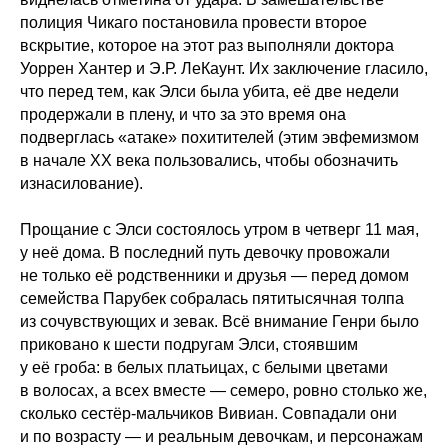
полиция Чикаго постановила провести второе
вскрытие, которое на этот раз выполняли доктора
Уоррен Хантер и Э.Р. ЛеКаунт. Их заключение гласило,
что перед тем, как Элси была убита, её две недели
продержали в плену, и что за это время она
подверглась «атаке» похитителей (этим эвфемизмом
в начале XX века пользовались, чтобы обозначить
изнасилование).
Прощание с Элси состоялось утром в четверг 11 мая,
у неё дома. В последний путь девочку провожали
не только её родственники и друзья — перед домом
семейства Парубек собралась пятитысячная толпа
из сочувствующих и зевак. Всё внимание Генри было
приковано к шести подругам Элси, стоявшим
у её гроба: в белых платьицах, с белыми цветами
в волосах, а всех вместе — семеро, ровно столько же,
сколько сестёр-мальчиков Вивиан. Совпадали они
и по возрасту — и реальным девочкам, и персонажам