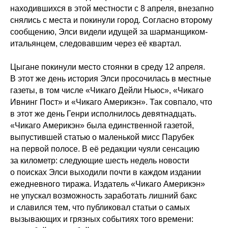
находившихся в этой местности с 8 апреля, внезапно
снялись с места и покинули город. Согласно второму
сообщению, Элси видели идущей за шарманщиком-
итальянцем, следовавшим через её квартал.
Цыгане покинули место стоянки в среду 12 апреля.
В этот же день история Элси просочилась в местные
газеты, в том числе «Чикаго Дейли Ньюс», «Чикаго
Ивнинг Пост» и «Чикаго Америкэн». Так совпало, что
в этот же день Генри исполнилось девятнадцать.
«Чикаго Америкэн» была единственной газетой,
выпустившей статью о маленькой мисс Парубек
на первой полосе. В её редакции чуяли сенсацию
за километр: следующие шесть недель новости
о поисках Элси выходили почти в каждом издании
ежедневного тиража. Издатель «Чикаго Америкэн»
не упускал возможность заработать лишний бакс
и славился тем, что публиковал статьи о самых
вызывающих и грязных событиях того времени: