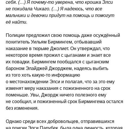
себя. (…) Я почему-то уверена, что крошка Элси
не покидала Чикаго. (…) Я надеюсь, что все
мальчики и девочки придут на помощь и помогут
её найти.
Полиции предложил свою помощь даже осуждённый
похититель Уильям Бирмингем, отбывавший
наказание в тюрьме Джолиет. Он утверждал, что
некоторое время прожил с цыганами и знает все
их повадки. Бирмингем пообщался с цыганским
бароном Элайджей Джорджем, надеясь выбить
из того хоть какую-то информацию
о местонахождении Элси и полагая, что за это ему
изменят меру наказания с пожизненного на срок
поменьше. Увы, Джордж ничего полезного ему
не сообщил, и пожизненный срок Бирмингема остался
без изменения.
Однако среди всех добровольцев, отправившихся
на поиски Элси Парубек, была одна личность, которая