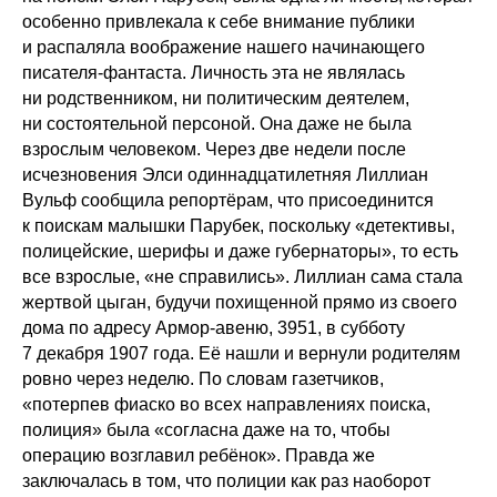
особенно привлекала к себе внимание публики
и распаляла воображение нашего начинающего
писателя-фантаста. Личность эта не являлась
ни родственником, ни политическим деятелем,
ни состоятельной персоной. Она даже не была
взрослым человеком. Через две недели после
исчезновения Элси одиннадцатилетняя Лиллиан
Вульф сообщила репортёрам, что присоединится
к поискам малышки Парубек, поскольку «детективы,
полицейские, шерифы и даже губернаторы», то есть
все взрослые, «не справились». Лиллиан сама стала
жертвой цыган, будучи похищенной прямо из своего
дома по адресу Армор-авеню, 3951, в субботу
7 декабря 1907 года. Её нашли и вернули родителям
ровно через неделю. По словам газетчиков,
«потерпев фиаско во всех направлениях поиска,
полиция» была «согласна даже на то, чтобы
операцию возглавил ребёнок». Правда же
заключалась в том, что полиции как раз наоборот