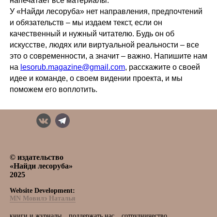
напечатает все материалы.
У «Найди лесоруба» нет направления, предпочтений
и обязательств – мы издаем текст, если он
качественный и нужный читателю. Будь он об
искусстве, людях или виртуальной реальности – все
это о современности, а значит – важно. Напишите нам
на
lesorub.magazine@gmail.com
, расскажите о своей
идее и команде, о своем видении проекта, и мы
поможем его воплотить.
© издательство
«Найди лесоруба»
2025
Website Development:
MN Мовилэ Наталья
книги и журналы
поддержать нас
сотрудничество