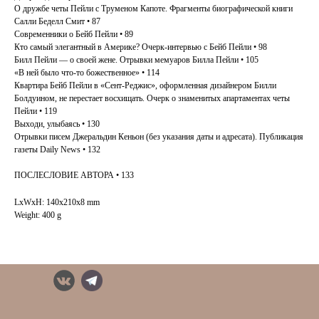
О дружбе четы Пейли с Труменом Капоте. Фрагменты биографической книги
Салли Беделл Смит • 87
Современники о Бейб Пейли • 89
Кто самый элегантный в Америке? Очерк-интервью с Бейб Пейли • 98
Билл Пейли — о своей жене. Отрывки мемуаров Билла Пейли • 105
«В ней было что‑то божественное» • 114
Квартира Бейб Пейли в «Сент-Реджис», оформленная дизайнером Билли
Болдуином, не перестает восхищать. Очерк о знаменитых апартаментах четы
Пейли • 119
Выходи, улыбаясь • 130
Отрывки писем Джеральдин Кеньон (без указания даты и адресата). Публикация
газеты Daily News • 132
ПОСЛЕСЛОВИЕ АВТОРА • 133
LxWxH: 140x210x8 mm
Weight: 400 g