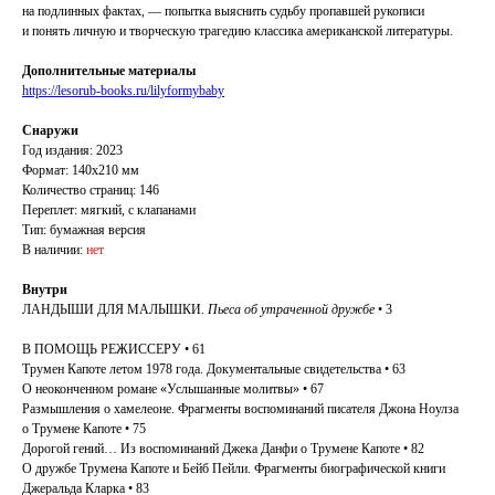
на подлинных фактах, — попытка выяснить судьбу пропавшей рукописи
и понять личную и творческую трагедию классика американской литературы.
Дополнительные материалы
https://lesorub-books.ru/lilyformybaby
Снаружи
Год издания: 2023
Формат: 140х210 мм
Количество страниц: 146
Переплет: мягкий, с клапанами
Тип: бумажная версия
В наличии:
нет
Внутри
ЛАНДЫШИ ДЛЯ МАЛЫШКИ.
Пьеса об утраченной дружбе
• 3
В ПОМОЩЬ РЕЖИССЕРУ • 61
Трумен Капоте летом 1978 года. Документальные свидетельства • 63
О неоконченном романе «Услышанные молитвы» • 67
Размышления о хамелеоне. Фрагменты воспоминаний писателя Джона Ноулза
о Трумене Капоте • 75
Дорогой гений… Из воспоминаний Джека Данфи о Трумене Капоте • 82
О дружбе Трумена Капоте и Бейб Пейли. Фрагменты биографической книги
Джеральда Кларка • 83