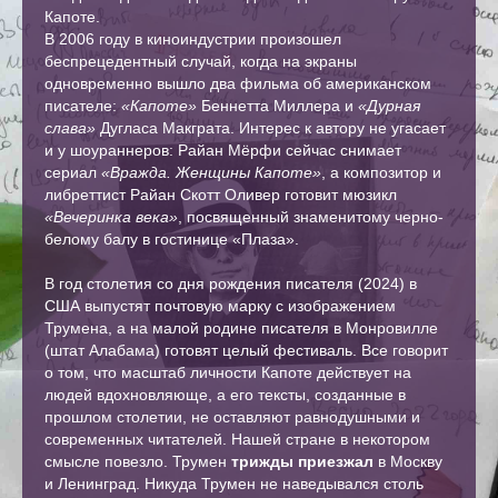
Капоте.
В 2006 году в киноиндустрии произошел
беспрецедентный случай, когда на экраны
одновременно вышло два фильма об американском
писателе:
«Капоте»
Беннетта Миллера и
«Дурная
слава»
Дугласа Макграта. Интерес к автору не угасает
и у шоураннеров: Райан Мёрфи сейчас снимает
сериал
«Вражда. Женщины Капоте»
, а композитор и
либреттист Райан Скотт Оливер готовит мюзикл
«Вечеринка века»
, посвященный знаменитому черно-
белому балу в гостинице «Плаза».
В год столетия со дня рождения писателя (2024) в
США выпустят почтовую марку с изображением
Трумена, а на малой родине писателя в Монровилле
(штат Алабама) готовят целый фестиваль. Все говорит
о том, что масштаб личности Капоте действует на
людей вдохновляюще, а его тексты, созданные в
прошлом столетии, не оставляют равнодушными и
современных читателей. Нашей стране в некотором
смысле повезло. Трумен
трижды приезжал
в Москву
и Ленинград. Никуда Трумен не наведывался столь