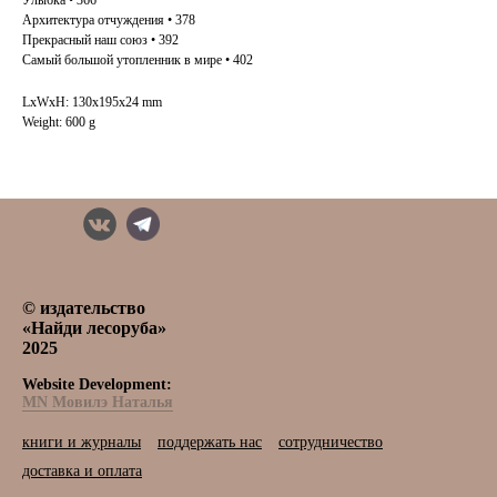
Улыбка • 366
Архитектура отчуждения • 378
Прекрасный наш союз • 392
Самый большой утопленник в мире • 402
LxWxH: 130x195x24 mm
Weight: 600 g
© издательство
«Найди лесоруба»
2025
Website Development:
MN Мовилэ Наталья
книги и журналы
поддержать нас
сотрудничество
доставка и оплата