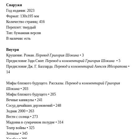
Снаружи
Год издания: 2023
Формат: 130х195 мм
Количество страниц: 416
Переплет: твердый
Тип: бумажная версия
В наличии: есть
Внутри
Крушение. Роман.
Перевод Григория Шокина
• 3
Предисловие Зэди Смит.
Перевод и комментарий Григория Шокина
• 5
Предисловие Дж. Г. Балларда.
Перевод и комментарий Алексея Ибсоратова
•
14
Мифы близкого будущего. Рассказы.
Перевод и комментарий Григория
Шокина
• 203
Мифы близкого будущего • 205
Вечные каникулы • 241
Сосуд дичайших дерзновений • 248
Зодиак 2000 • 263
Вести с солнца • 273
Мадонна в сумрачном полудне • 314
Театр войны • 325
Затишье • 345