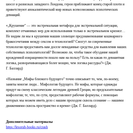
шоссе и развязках западного Лондона, герои приближают конец старой плоти и
приветствуют апокалиптический мир новых всевозможных психотических
девиаций.
«„Крушение“ — это экстремальная метафора для экстремальной ситуации,
комплект отчаянных мер для использования только в экстремальном кризисе…
Не видим ли мы в крушении машин зловещее предзнаменование кошмарного
бракосочетания между сексом и технологией? Смогут ли современные
технологии предоставить нам доселе невиданные средства для выявления наших
собственных психопатологий? Возможно ли, чтобы такое обуздание нашей
врожденной извращенности пошло нам на пользу? Есть ли какая‑­то девиантная
логика, разворачиваю­щаяся более мощно, чем логика рассудка?» (Дж.
Г. Баллард)
«Название „Мифы близкого будущего“ точно описывает то, чем, по‑­моему,
заняты многие люди... Мифология будущего. Не мифы, которые однажды
придут на смену классическим легендам древней Греции, но предсказательные
мифологии; те, что, по сути, предоставляют рабочие формулы, с помощью
которых мы можем иметь дело с нашим проходом сквозь сознание — нашими
движениями сквозь пространство и время» (Дж. Г. Баллард).
Дополнительные материалы
https://lesorub-books.ru/crash