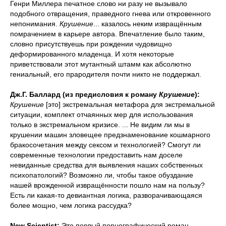
Генри Миллера печатное слово ни разу не вызывало
подобного отвращения, праведного гнева или откровенного
непонимания.
Крушение
... казалось неким извращённым
помрачением в карьере автора. Впечатление было таким,
словно присутствуешь при рождении чудовищно
деформированного младенца. И хотя некоторые
приветствовали этот мутантный штамм как абсолютно
гениальный, его прародителя почти никто не поддержал.
Дж.Г. Баллард (из предисловия к роману
Крушение
):
Крушение
[это] экстремальная метафора для экстремальной
ситуации, комплект отчаянных мер для использования
только в экстремальном кризисе. ... Не видим ли мы в
крушении машин зловещее предзнаменование кошмарного
бракосочетания между сексом и технологией? Смогут ли
современные технологии предоставить нам доселе
невиданные средства для выявления наших собственных
психопатологий? Возможно ли, чтобы такое обуздание
нашей врожденной извращённости пошло нам на пользу?
Есть ли какая‑то девиантная логика, разворачивающаяся
более мощно, чем логика рассудка?
New Scientist:
Это первый порнографический роман,