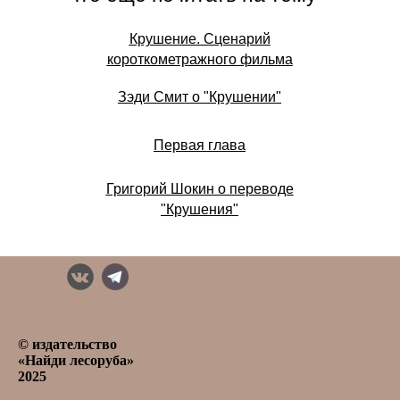
Крушение. Сценарий
короткометражного фильма
Зэди Смит о "Крушении"
Первая глава
Григорий Шокин о переводе
"Крушения"
© издательство
«Найди лесоруба»
2025